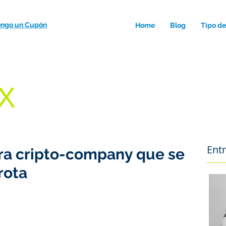
engo un Cupón
Postear Orden
Home
Blog
Tipo d
Ent
ra cripto-company que se
rota