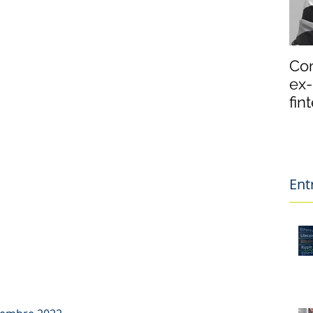
Con
ex-
fin
Ent