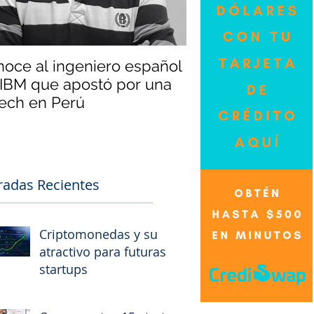
oce al ingeniero español
¿Cómo saber cuá
IBM que apostó por una
buen momento pa
tech en Perú
dólares?
radas Recientes
Criptomonedas y su
atractivo para futuras
startups