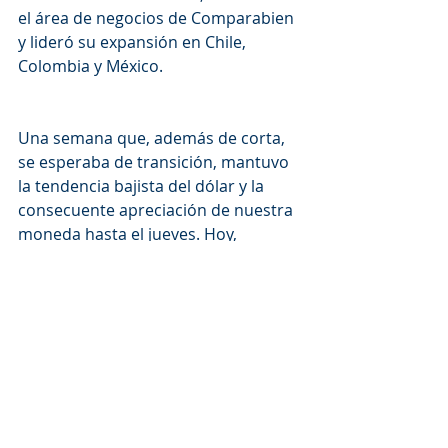
el área de negocios de Comparabien 
y lideró su expansión en Chile, 
Colombia y México. 
Una semana que, además de corta, 
se esperaba de transición, mantuvo 
la tendencia bajista del dólar y la 
consecuente apreciación de nuestra 
moneda hasta el jueves. Hoy, 
Viernes, el dólar vuelve a ganar 
terreno y cierra la semana en 3.3170 
desde los 3.3000 del día anterior.
Para la próxima semana esperamos 
sin embargo algo de optimismo 
pues se ha anunciado que la "otra 
guerra", la comercial, entre China y 