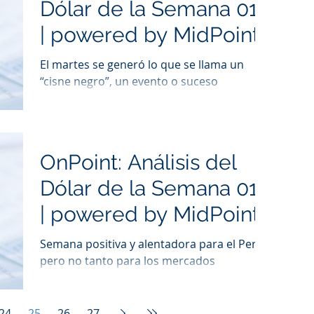
Dólar de la Semana 019
| powered by MidPoint
El martes se generó lo que se llama un
“cisne negro”, un evento o suceso
sorpresivo de gran impacto
socioeconómico y esta ocasión fue explic
OnPoint: Análisis del
Dólar de la Semana 018
| powered by MidPoint
Semana positiva y alentadora para el Perú,
pero no tanto para los mercados
extranjeros. El Fondo Monetario
Internacional (FMI) advierte que
24
25
26
27