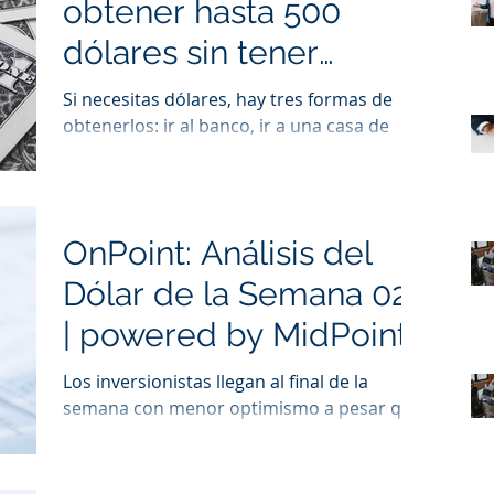
obtener hasta 500
dólares sin tener
efectivo?
Si necesitas dólares, hay tres formas de
obtenerlos: ir al banco, ir a una casa de
cambio o recurrir a los conocidos
cambistas. Puedes elegi
OnPoint: Análisis del
Dólar de la Semana 025
| powered by MidPoint
Los inversionistas llegan al final de la
semana con menor optimismo a pesar que
los estímulos gubernamentales se
mantienen y al rebrote de p