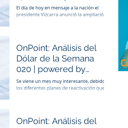
El día de hoy en mensaje a la nación el
presidente Vizcarra anunció la ampliación
del estado de emergencia hasta el 30 de
junio según el nue
OnPoint: Análisis del
Dólar de la Semana
020 | powered by
MidPoint
Se viene un mes muy interesante, debido a
los diferentes planes de reactivación que se
van a aplicar alrededor del mundo. Muchos
países ya n
OnPoint: Análisis del