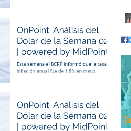
empresas que recibieron créditos de
“Reactiva Perú” fuero
OnPoint: Análisis del
Dólar de la Semana 022
| powered by MidPoint
Esta semana el BCRP informó que la tasa de
inflación anual fue de 1.8% en mayo,
encontrándose dentro del rango meta (1%
a 3%) establecido po
OnPoint: Análisis del
Dólar de la Semana 021
| powered by MidPoint