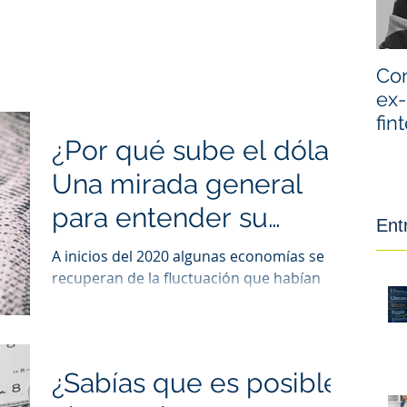
Con
ex-
fin
¿Por qué sube el dólar?
Una mirada general
para entender su
Ent
fluctuación
A inicios del 2020 algunas economías se
recuperan de la fluctuación que habían
sufrido durante los últimos años, no
obstante, el COVID-19 im
¿Sabías que es posible