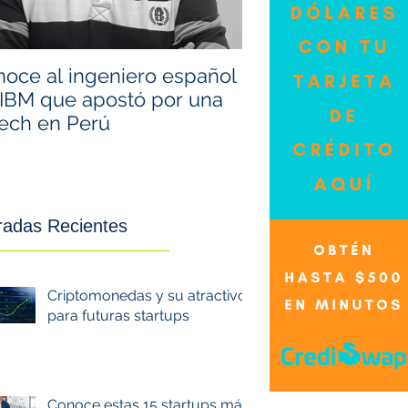
oce al ingeniero español
¿Cómo saber cuá
IBM que apostó por una
buen momento pa
tech en Perú
dólares?
radas Recientes
Criptomonedas y su atractivo
para futuras startups
Conoce estas 15 startups más