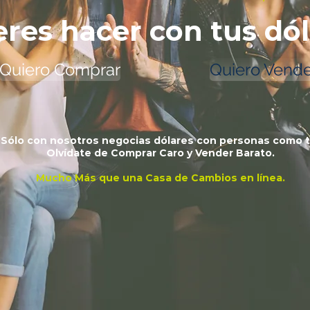
res hacer con tus dó
Quiero Comprar
Quiero Vende
Sólo con nosotros negocias dólares con personas como t
Olvídate de Comprar Caro y Vender Barato.
Mucho Más que una Casa de Cambios en línea.