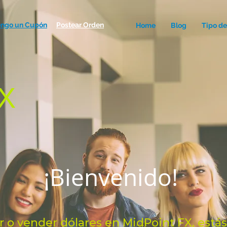
engo un Cupón
Postear Orden
Home
Blog
Tipo d
¡Bienvenido!
 o vender dólares en MidPoint FX, estás