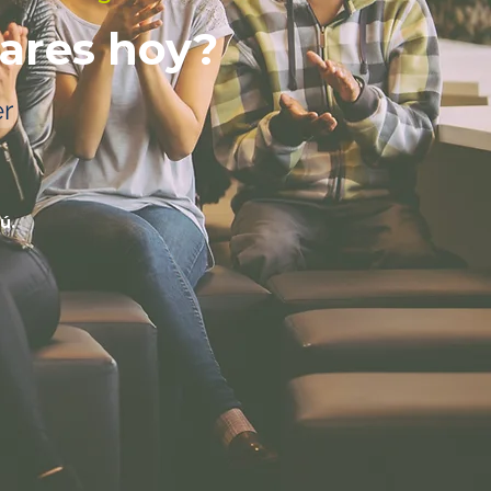
lares hoy?
r
ú.